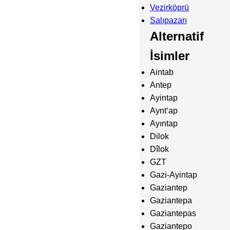
Vezirköprü
Salıpazarı
Alternatif
İsimler
Aintab
Antep
Ayintap
Ayntʻap
Ayıntap
Dilok
Dîlok
GZT
Gazi-Ayintap
Gaziantep
Gaziantepa
Gaziantepas
Gaziantepo