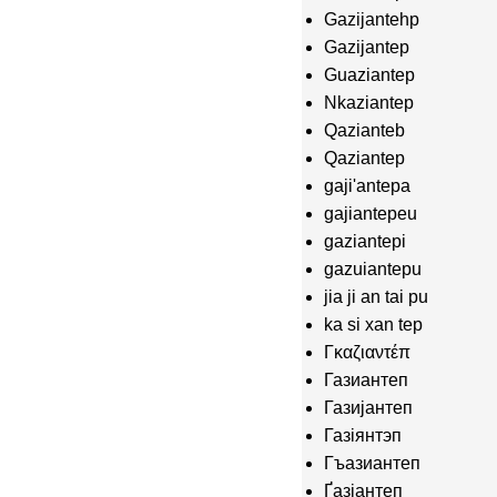
Gazijantehp
Gazijantep
Guaziantep
Nkaziantep
Qazianteb
Qaziantep
gaji'antepa
gajiantepeu
gaziantepi
gazuiantepu
jia ji an tai pu
ka si xan tep
Γκαζιαντέπ
Газиантеп
Газијантеп
Газіянтэп
Гъазиантеп
Ґазіантеп