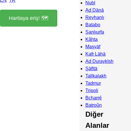
EN
TR
Nubl
Ad Dānā
Reyhanlı
Haritaya eriş! 🗺️
Batabo
Şanlıurfa
Kâhta
Maşyāf
Kafr Lāhā
Ad Duraykīsh
Şāfītā
Tallkalakh
Tadmur
Tripoli
Bcharré
Batroûn
Diğer
Alanlar