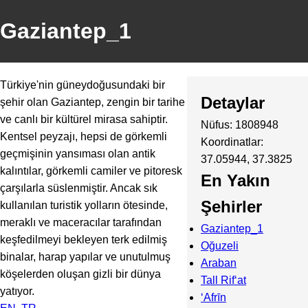
Gaziantep_1
Türkiye'nin güneydoğusundaki bir
Detaylar
şehir olan Gaziantep, zengin bir tarihe
ve canlı bir kültürel mirasa sahiptir.
Nüfus: 1808948
Kentsel peyzajı, hepsi de görkemli
Koordinatlar:
geçmişinin yansıması olan antik
37.05944, 37.3825
kalıntılar, görkemli camiler ve pitoresk
En Yakın
çarşılarla süslenmiştir. Ancak sık
Şehirler
kullanılan turistik yolların ötesinde,
meraklı ve maceracılar tarafından
Gaziantep_1
keşfedilmeyi bekleyen terk edilmiş
Oğuzeli
binalar, harap yapılar ve unutulmuş
Araban
köşelerden oluşan gizli bir dünya
Tall Rif‘at
yatıyor.
‘Afrīn