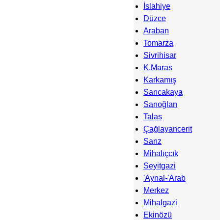
İslahiye
Düzce
Araban
Tomarza
Sivrihisar
K.Maras
Karkamış
Sarıcakaya
Sarıoğlan
Talas
Çağlayancerit
Sarız
Mihalıçcık
Seyitgazi
'Aynal-'Arab
Merkez
Mihalgazi
Ekinözü