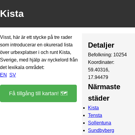
Kista
Visst, här är ett stycke på tre rader
Detaljer
som introducerar en okurerad lista
över urbexplatser i och runt Kista,
Befolkning: 10254
Sverige, med hjälp av nyckelord från
Koordinater:
det lexikala området:
59.40316,
EN
SV
17.94479
Närmaste
Få tillgång till kartan! 🗺️
städer
Kista
Tensta
Sollentuna
Sundbyberg