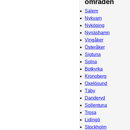
områden
Salem
Nykvarn
Nyköping
Nynäshamn
Vingåker
Österåker
Sigtuna
Solna
Botkyrka
Kronoberg
Oxelösund
Täby
Danderyd
Sollentuna
Trosa
Lidingö
Stockholm