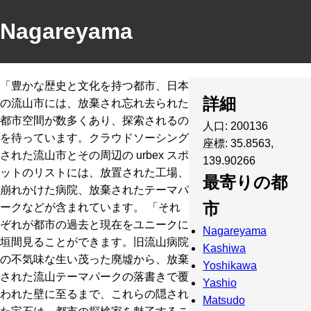
Nagareyama
「豊かな歴史と文化を持つ都市、日本
詳細
の流山市には、放棄され忘れ去られた
都市空間が数多くあり、探索されるの
人口: 200136
を待っています。クラウドソーシング
座標: 35.8563,
された流山市とその周辺の urbex スポ
139.90266
ットのリストには、放置された工場、
最寄りの都
崩れかけた病院、放棄されたテーマパ
市
ークなどが含まれています。 「それ
ぞれが都市の過去と現在をユニークに
Nagareyama
垣間見ることができます。旧流山病院
Kashiwa
の不気味な生い茂った廃墟から、放棄
Yoshikawa
された流山テーマパークの落書きで覆
Yashio
われた壁に至るまで、これらの隠され
Matsudo