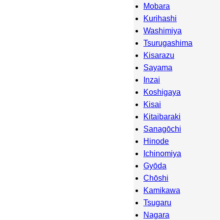
Mobara
Kurihashi
Washimiya
Tsurugashima
Kisarazu
Sayama
Inzai
Koshigaya
Kisai
Kitaibaraki
Sanagōchi
Hinode
Ichinomiya
Gyōda
Chōshi
Kamikawa
Tsugaru
Nagara