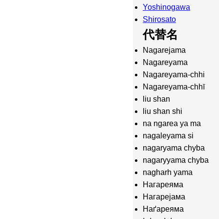
Yoshinogawa
Shirosato
代替名
Nagarejama
Nagareyama
Nagareyama-chhi
Nagareyama-chhī
liu shan
liu shan shi
na ngarea ya ma
nagaleyama si
nagaryama chyba
nagaryyama chyba
nagharh yama
Нагареяма
Нагарејама
Наґареяма