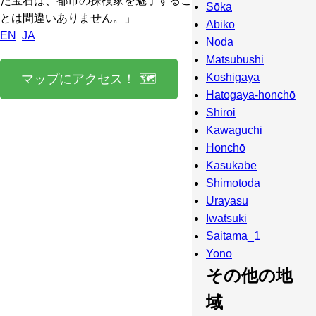
た宝石は、都市の探検家を魅了するこ
Sōka
とは間違いありません。」
Abiko
EN
JA
Noda
Matsubushi
Koshigaya
マップにアクセス！ 🗺️
Hatogaya-honchō
Shiroi
Kawaguchi
Honchō
Kasukabe
Shimotoda
Urayasu
Iwatsuki
Saitama_1
Yono
その他の地
域