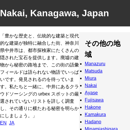
Nakai, Kanagawa, Japan
「豊かな歴史と、伝統的な建築と現代
その他の地
的な建築が独特に融合した街、神奈川
県中井市は、都市探検家にたくさんの
域
隠された宝石を提供します。廃墟の建
Manazuru
物から秘密の路地まで、この街の語彙
Matsuda
フィールドは語られない物語でいっぱ
Miura
いです。発見されるのを待っていま
Nakai
す。私たちと一緒に、中井にあるクラ
Ayase
ウドソーシングの urbex スポットの厳
Fujisawa
選されていないリストを詳しく調査
Hakone
し、その通りに横たわる秘密を明らか
Kamakura
にしましょう。」
Hadano
EN
JA
Minamiashigara