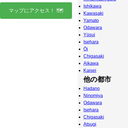
Ishikawa
マップにアクセス！ 🗺️
Kawasaki
Yamato
Odawara
Yūsui
Isehara
Ōi
Chigasaki
Aikawa
Kaisei
他の都市
Hadano
Ninomiya
Odawara
Isehara
Chigasaki
Atsugi