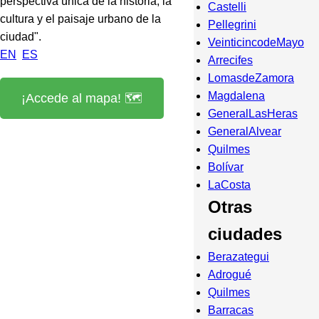
perspectiva única de la historia, la
Castelli
cultura y el paisaje urbano de la
Pellegrini
ciudad".
VeinticincodeMayo
EN
ES
Arrecifes
LomasdeZamora
Magdalena
¡Accede al mapa! 🗺️
GeneralLasHeras
GeneralAlvear
Quilmes
Bolívar
LaCosta
Otras
ciudades
Berazategui
Adrogué
Quilmes
Barracas