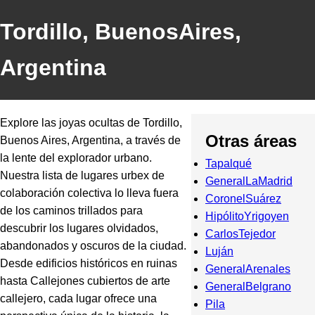
Tordillo, BuenosAires,
Argentina
Explore las joyas ocultas de Tordillo,
Otras áreas
Buenos Aires, Argentina, a través de
la lente del explorador urbano.
Tapalqué
Nuestra lista de lugares urbex de
GeneralLaMadrid
colaboración colectiva lo lleva fuera
CoronelSuárez
de los caminos trillados para
HipólitoYrigoyen
descubrir los lugares olvidados,
CarlosTejedor
abandonados y oscuros de la ciudad.
Luján
Desde edificios históricos en ruinas
GeneralArenales
hasta Callejones cubiertos de arte
GeneralBelgrano
callejero, cada lugar ofrece una
Pila