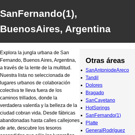
SanFernando(1),
BuenosAires, Argentina
Explora la jungla urbana de San
Otras áreas
Fernando, Buenos Aires, Argentina,
a través de la lente de la multitud.
SanAntoniodeAreco
Nuestra lista no seleccionada de
Tandil
lugares urbanos de colaboración
Dolores
colectiva te lleva fuera de los
Bragado
caminos trillados, donde la
SanCayetano
verdadera valentía y la belleza de la
HotSprings
ciudad cobran vida. Desde fábricas
SanFernando(1)
abandonadas hasta calles callejones
Platte
de arte, descubre los tesoros
GeneralRodríguez