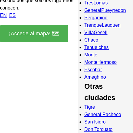
escondidos que sólo los lugareños
TresLomas
conocen.
GeneralPueyrredón
EN
ES
Pergamino
TrenqueLauquen
VillaGesell
¡Accede al mapa! 🗺️
Chaco
Tehuelches
Monte
MonteHermoso
Escobar
Ameghino
Otras
ciudades
Tigre
General Pacheco
San Isidro
Don Torcuato