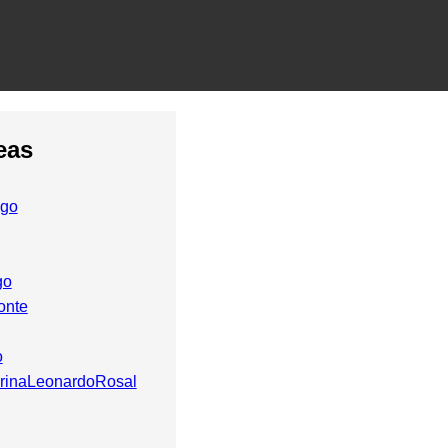
eas
ego
go
onte
o
rinaLeonardoRosal