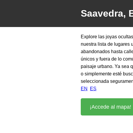
Saavedra, 
Explore las joyas oculta
nuestra lista de lugares 
abandonados hasta callej
únicos y fuera de lo comú
paisaje urbano. Ya sea 
o simplemente esté busc
seleccionada segurament
EN
ES
¡Accede al mapa! 