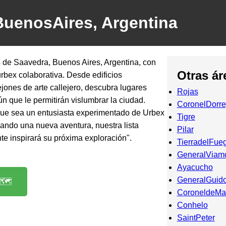
BuenosAires, Argentina
s de Saavedra, Buenos Aires, Argentina, con
Otras ár
urbex colaborativa. Desde edificios
ones de arte callejero, descubra lugares
Rojas
n que le permitirán vislumbrar la ciudad.
CoronelDorr
que sea un entusiasta experimentado de Urbex
Tigre
ando una nueva aventura, nuestra lista
Pilar
e inspirará su próxima exploración".
TierradelFue
GeneralViam
Ayacucho
GeneralGuid
🗺️
CoroneldeMa
Conhelo
SaintPeter