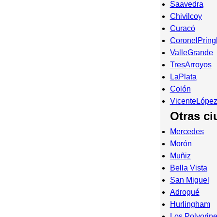
Saavedra
Chivilcoy
Curacó
CoronelPring
ValleGrande
TresArroyos
LaPlata
Colón
VicenteLópe
Otras c
Mercedes
Morón
Muñiz
Bella Vista
San Miguel
Adrogué
Hurlingham
Los Polvorin