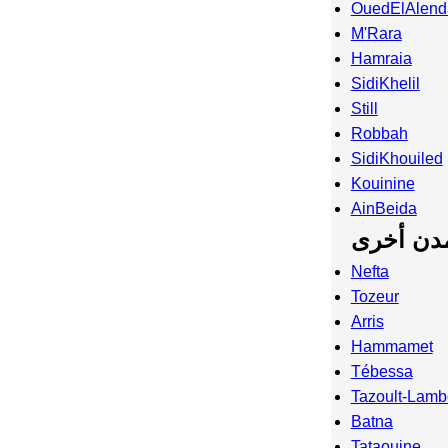
OuedElAlend
M'Rara
Hamraia
SidiKhelil
Still
Robbah
SidiKhouiled
Kouinine
AinBeida
دن أخرى
Nefta
Tozeur
Arris
Hammamet
Tébessa
Tazoult-Lam
Batna
Tataouine