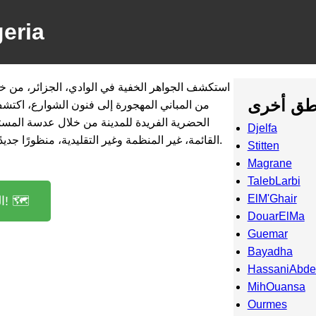
eria
استكشف الجواهر الخفية في الوادي، الجزائر، من خلا
طق أخرى
الحضرية الفريدة للمدينة من خلال عدسة المست
Djelfa
القائمة، غير المنظمة وغير التقليدية، منظورًا جديدًا حول كنوز المدينة المخفية.
Stitten
Magrane
TalebLarbi
ElM'Ghair
الوصول إلى الخريطة! 🗺️
DouarElMa
Guemar
Bayadha
HassaniAbde
MihOuansa
Ourmes