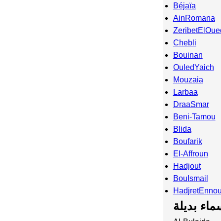
Béjaïa
AinRomana
ZeribetElOue
Chebli
Bouinan
OuledYaich
Mouzaia
Larbaa
DraaSmar
Beni-Tamou
Blida
Boufarik
El-Affroun
Hadjout
BouIsmail
HadjretEnno
ماء بديلة