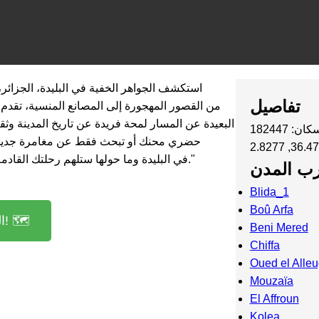
تفاصيل
البعيدة عن المسار لمحة فريدة عن تاريخ المدينة و
ان: 182447
حضري محنك أو تبحث فقط عن مغامرة جديدة
المختارة من مواقع urbex في البليدة وما حولها ستلهم رحلتك القادمة."
رب المدن
Blida_1
Boû Arfa
الوصول إلى الخريطة! 🗺️
Beni Mered
Chiffa
Oued el Alle
Mouzaïa
El Affroun
Kolea