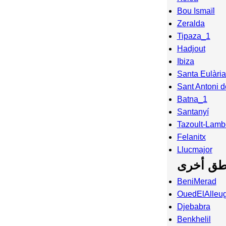
Bou Ismaïl
Zeralda
Tipaza_1
Hadjout
Ibiza
Santa Eulària
Sant Antoni 
Batna_1
Santanyí
Tazoult-Lam
Felanitx
Llucmajor
طق أخرى
BeniMerad
OuedElAlleu
Djebabra
Benkhelil