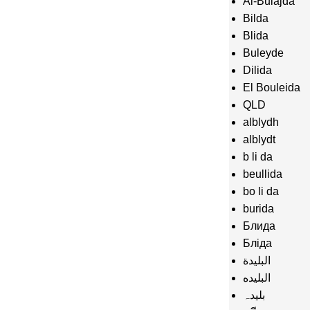
Al-Bulajda
Bilda
Blida
Buleyde
Dilida
El Bouleida
QLD
alblydh
alblydt
b li da
beullida
bo li da
burida
Блида
Бліда
البليدة
البلیده
بلیدہ