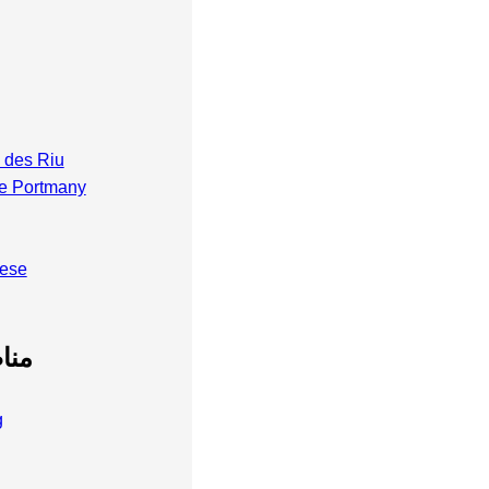
 des Riu
de Portmany
bese
منا
g