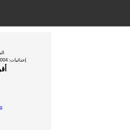
السك
إحداثيات: 36.47004, 2.8277
أق
ug