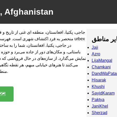
a, Afghanistan
جاجی، پکتیا، افغانستان، منطقه ای غنی از تاریخ و 
یر مناطق
منحصر به فرد اکتشاف شهری است. فهرست پرجم
در جاجی، پکتیا، افغانستان، شما را به ساخت
Jaji
باستانی، و مکان‌های دور از جاده می‌برد و حوزه 
Azro
نمایش می‌گذارد. از سازه‌های در حال فروپاشی که د
LijaMangal
می‌کنند تا هنرهای خیابانی مبهم، هر نقطه نگا
Chamkani
منطقه و زندگی ساکنان آن دارد.
DandWaPata
Hisarak
Khushi
SayidKaram
دسترسی به نق
Paktya
JaniKhel
Sherzad