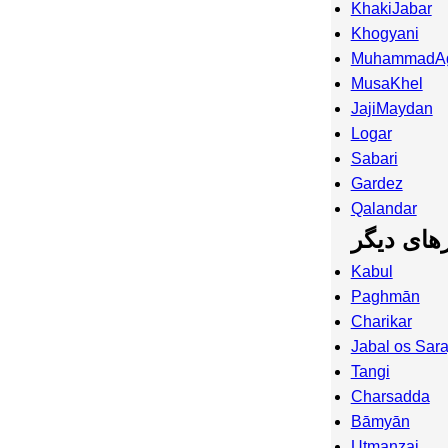
KhakiJabar
Khogyani
MuhammadA
MusaKhel
JajiMaydan
Logar
Sabari
Gardez
Qalandar
ای دیگر
Kabul
Paghmān
Charikar
Jabal os Sara
Tangi
Charsadda
Bāmyān
Utmanzai