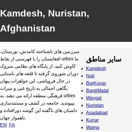
Kamdesh, Nuristan,
Afghanistan
سرزمین های ناشناخته کامدش، نورستان،
سایر مناطق
افغانستان را با فهرستی از نقاط urbex ما
کاوش کنید. از پایگاه های نظامی متروک
Kamdesh
دوران شوروی گرفته تا قلعه های باستانی
Nali
در حال فروپاشی، این جواهرات پنهان
BarKunar
نگاهی اجمالی به تاریخ غنی و میراث
BargiMatal
فرهنگی منطقه ارائه می دهند. به urbex
Waygal
بپیوندید. جامعه در کشف و مستندسازی
Nuristan
داستان های ناگفته این گوشه دورافتاده و
Asadabad
ناهموار جهان.
Kunar
EN
FA
Wama