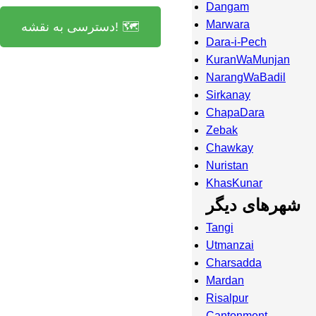
Dangam
Marwara
دسترسی به نقشه! 🗺️
Dara-i-Pech
KuranWaMunjan
NarangWaBadil
Sirkanay
ChapaDara
Zebak
Chawkay
Nuristan
KhasKunar
شهرهای دیگر
Tangi
Utmanzai
Charsadda
Mardan
Risalpur
Cantonment