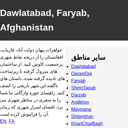
Dawlatabad, Faryab,
Afghanistan
جواهرات پنهان دولت آباد، فاریاب،
سایر مناطق
افغانستان را از دریچه نقاط شهری
پرجمعیت کاوش کنید. از ساختمان
Dawlatabad
های متروک گرفته تا زیرساخت
QaramQol
های نادیده گرفته شده، داستان های
Faryab
ناگفته این شهر تاریخی را کشف
ShirinTagab
کنید. راهنمای حوزه واژگانی ما شما
Darzab
را به سفری در مناظر شهری می
Andkhoy
برد. افشای اسرار شهری که زمان
Maymana
آن را فراموش کرده است.
Shibirghan
EN
FA
KhanCharBagh