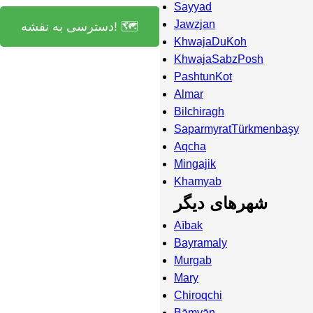
Sayyad
Jawzjan
دسترسی به نقشه! 🗺️
KhwajaDuKoh
KhwajaSabzPosh
PashtunKot
Almar
Bilchiragh
SaparmyratTürkmenbaşy
Aqcha
Mingajik
Khamyab
شهرهای دیگر
Aībak
Bayramaly
Murgab
Mary
Chiroqchi
Bāmyān