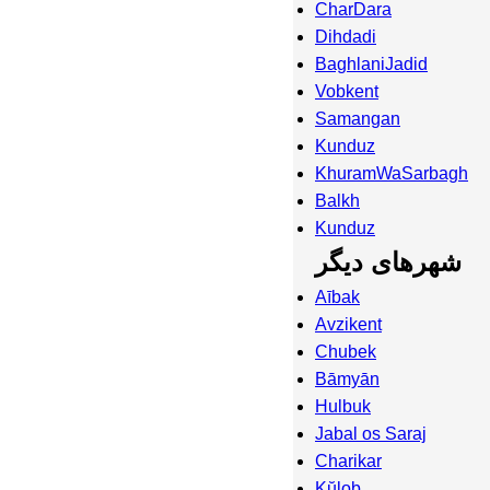
CharDara
Dihdadi
BaghlaniJadid
Vobkent
Samangan
Kunduz
KhuramWaSarbagh
Balkh
Kunduz
شهرهای دیگر
Aībak
Avzikent
Chubek
Bāmyān
Hulbuk
Jabal os Saraj
Charikar
Kŭlob