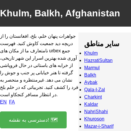
Khulm, Balkh, Afghanistan
جواهرات پنهان خلم، بلخ، افغانستان را از
سایر مناطق
دریچه دید جمعیت کاوش کنید. فهرست
نامتعارف ما از مکان های urbex جمع
Khulm
آوری شده بهترین اسرار این شهر تاریخی،
HazratiSultan
از خرابه های باستانی در حال فروپاشی
Marmul
گرفته تا هنر خیابانی پر جنب و جوش را
Balkh
نشان می دهد. غیرمنتظره و منحصر به
Aybak
فرد را کشف کنید. تجربیاتی که در خلم بلخ
Qala-I-Zal
در انتظار مسافر کنجکاو است.
Charkint
EN
FA
Kaldar
NahriShahi
Khuroson
دسترسی به نقشه! 🗺️
Mazar-i-Sharif