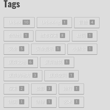
Tags
Urbex
Urbexing
冒险
10
1
4
合法性
城市探索
处罚
1
8
1
安全
安全提示
小贴士
5
1
1
废弃之地
废弃建筑
6
1
废弃的地方
废弃空间
3
1
探索
摄影
旅行
2
3
1
法国
法律
艺术
1
1
1