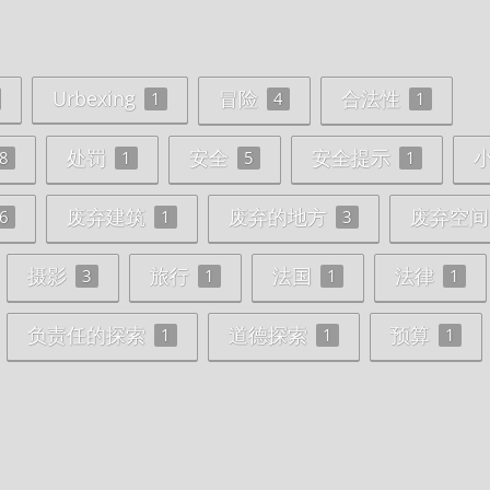
Urbexing
冒险
合法性
1
4
1
处罚
安全
安全提示
8
1
5
1
废弃建筑
废弃的地方
废弃空间
6
1
3
摄影
旅行
法国
法律
3
1
1
1
负责任的探索
道德探索
预算
1
1
1