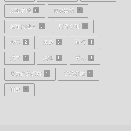
废弃之地
废弃建筑
6
1
废弃的地方
废弃空间
3
1
探索
摄影
旅行
2
3
1
法国
法律
艺术
1
1
1
负责任的探索
道德探索
1
1
预算
1