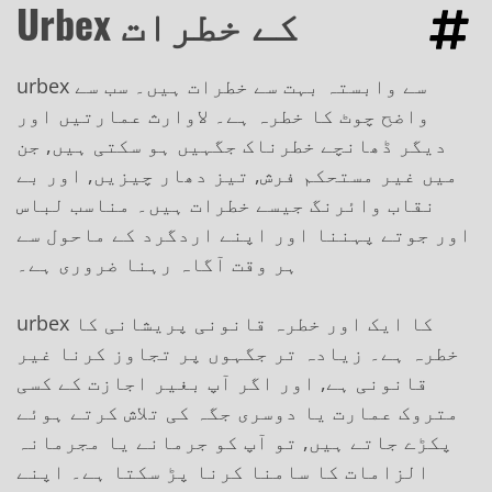
Urbex کے خطرات
urbex سے وابستہ بہت سے خطرات ہیں۔ سب سے
واضح چوٹ کا خطرہ ہے۔ لاوارث عمارتیں اور
دیگر ڈھانچے خطرناک جگہیں ہو سکتی ہیں, جن
میں غیر مستحکم فرش, تیز دھار چیزیں, اور بے
نقاب وائرنگ جیسے خطرات ہیں۔ مناسب لباس
اور جوتے پہننا اور اپنے اردگرد کے ماحول سے
ہر وقت آگاہ رہنا ضروری ہے۔
urbex کا ایک اور خطرہ قانونی پریشانی کا
خطرہ ہے۔ زیادہ تر جگہوں پر تجاوز کرنا غیر
قانونی ہے, اور اگر آپ بغیر اجازت کے کسی
متروک عمارت یا دوسری جگہ کی تلاش کرتے ہوئے
پکڑے جاتے ہیں, تو آپ کو جرمانے یا مجرمانہ
الزامات کا سامنا کرنا پڑ سکتا ہے۔ اپنے