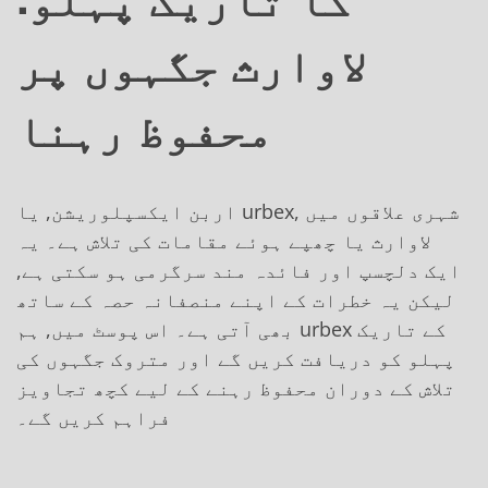
لاوارث جگہوں پر
محفوظ رہنا
اربن ایکسپلوریشن, یا urbex, شہری علاقوں میں
لاوارث یا چھپے ہوئے مقامات کی تلاش ہے۔ یہ
ایک دلچسپ اور فائدہ مند سرگرمی ہو سکتی ہے,
لیکن یہ خطرات کے اپنے منصفانہ حصہ کے ساتھ
بھی آتی ہے۔ اس پوسٹ میں, ہم urbex کے تاریک
پہلو کو دریافت کریں گے اور متروک جگہوں کی
تلاش کے دوران محفوظ رہنے کے لیے کچھ تجاویز
فراہم کریں گے۔