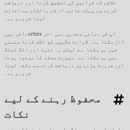
علاقے کے قوانین کی تحقیق کرنا اور دریافت
کرنے سے پہلے جائیداد کے مالکان سے اجازت
لینا ضروری ہے۔
آخر میں, urbex آپ کی دماغی صحت پر بھی اثر
ڈال سکتا ہے۔ لاوارث جگہوں کو تلاش کرنا سنسنی
خیز ہو سکتا ہے, لیکن یہ تنہا اور الگ تھلگ
بھی ہو سکتا ہے۔ سپورٹ سسٹم کا موجود ہونا
اور ضرورت پڑنے پر دریافت کرنے سے وقفہ لینا
ضروری ہے۔
محفوظ رہنے کے لیے
نکات
خطرات کے باوجود, اگر آپ مناسب احتیاط برتیں