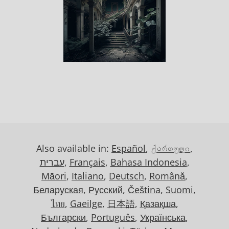
Also available in:
Español
,
ქართული
,
,
Bahasa Indonesia
,
Français
,
עברית
Māori
,
Italiano
,
Deutsch
,
Română
,
Беларуская
,
Русский
,
Čeština
,
Suomi
,
ไทย
,
Gaeilge
,
日本語
,
Қазақша
,
Български
,
Português
,
Українська
,