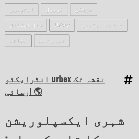
سیفٹی
ٹریول
ایڈونچر
ترک شدہ جگہیں
Urbex
لائف اسٹائل
شہری تلاش
حفاظت
انٹرایکٹو urbex نقشہ تک
رسائی! 🌎
شہری ایکسپلوریشن
کا تاریک پہلو: