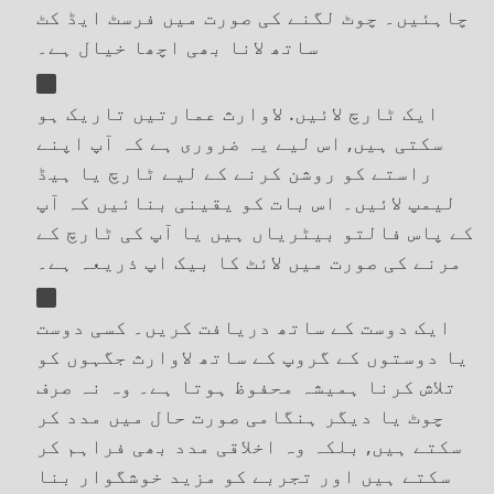
چاہئیں۔ چوٹ لگنے کی صورت میں فرسٹ ایڈ کٹ
ساتھ لانا بھی اچھا خیال ہے۔
ایک ٹارچ لائیں. لاوارث عمارتیں تاریک ہو
سکتی ہیں, اس لیے یہ ضروری ہے کہ آپ اپنے
راستے کو روشن کرنے کے لیے ٹارچ یا ہیڈ
لیمپ لائیں۔ اس بات کو یقینی بنائیں کہ آپ
کے پاس فالتو بیٹریاں ہیں یا آپ کی ٹارچ کے
مرنے کی صورت میں لائٹ کا بیک اپ ذریعہ ہے۔
ایک دوست کے ساتھ دریافت کریں۔ کسی دوست
یا دوستوں کے گروپ کے ساتھ لاوارث جگہوں کو
تلاش کرنا ہمیشہ محفوظ ہوتا ہے۔ وہ نہ صرف
چوٹ یا دیگر ہنگامی صورت حال میں مدد کر
سکتے ہیں, بلکہ وہ اخلاقی مدد بھی فراہم کر
سکتے ہیں اور تجربے کو مزید خوشگوار بنا