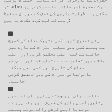
تو urbex ایک محفوظ اور فائدہ مند سرگرمی ہو
سکتی ہے۔ لاوارث جگہوں کی تلاش کے دوران محفوظ
رہنے کے لیے کچھ نکات یہ ہیں:
اپنی تحقیق کرو۔ کسی متروک مقام کی کھوج
سے پہلے, کسی بھی ممکنہ خطرات کے بارے میں
جاننے کے لیے اپنی تحقیق کریں اور اپنے
علاقے میں تجاوزات سے متعلق قوانین۔ آپ کو
مقام کی تاریخ اور کسی بھی ممکنہ
ماحولیاتی خطرات کی بھی تحقیق کرنی
چاہیے۔
مناسب لباس اور جوتے پہنیں۔ آپ کو لمبی
پتلون, لمبی بازو کی قمیض, اور بند پیر کے
جوتے یا اچھی کرشن والے جوتے پہننے