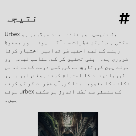
نتیجہ
Urbex ایک دلچسپ اور فائدہ مند سرگرمی ہو
سکتی ہے, لیکن خطرات سے آگاہ ہونا اور محفوظ
رہنے کے لیے احتیاطی تدابیر اختیار کرنا
ضروری ہے۔ اپنی تحقیق کر کے, مناسب لباس اور
جوتے پہن کر, ٹارچ لے کر, کسی دوست کے ساتھ مل
کر, جائیداد کا احترام کرتے ہوئے, اور باہر
نکلنے کا منصوبہ بنا کر, آپ خطرات کو کم کرتے
ہوئے urbex کے سنسنی سے لطف اندوز ہو سکتے
ہیں۔