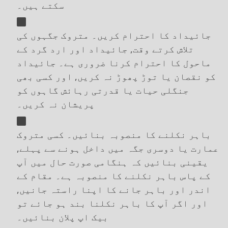
سکتے ہیں۔
جائیداد کا احترام کریں۔ متروک جگہوں کی
تلاش کرتے وقت, جائیداد اور ارد گرد کے
ماحول کا احترام کرنا ضروری ہے۔ جائیداد
کو نقصان یا توڑ پھوڑ نہ کریں, اور کسی بھی
جنگلی حیات یا قدرتی رہائش گاہوں کو
پریشان نہ کریں۔
باہر نکلنے کا منصوبہ بنائیں۔ کسی متروک
عمارت یا دوسری جگہ میں داخل ہونے سے پہلے,
یقینی بنائیں کہ ہنگامی صورت حال میں آپ
کے پاس باہر نکلنے کا منصوبہ ہے۔ مقام کے
اندر اور باہر جانے کا اپنا راستہ جانیں,
اور اگر آپ کا باہر نکلنا بند ہو جائے تو
بیک اپ پلان بنائیں۔