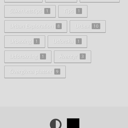
Säkerhetstips
Tips
1
1
Urban Exploration
Urbex
8
10
Urbexing
Utforska
1
1
Utforskning
Äventyr
1
3
Övergivna platser
9