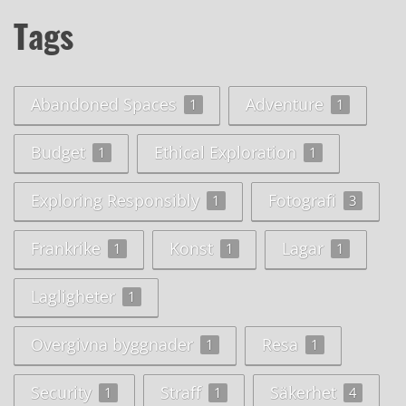
Tags
Abandoned Spaces
Adventure
1
1
Budget
Ethical Exploration
1
1
Exploring Responsibly
Fotografi
1
3
Frankrike
Konst
Lagar
1
1
1
Lagligheter
1
Overgivna byggnader
Resa
1
1
Security
Straff
Säkerhet
1
1
4