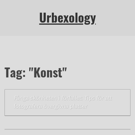
Urbexology
Tag: "Konst"
Fånga skönheten i förfallet: Tips för att
fotografera övergivna platser