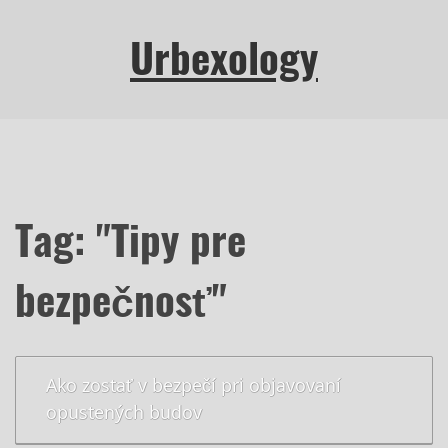
Urbexology
Tag: "Tipy pre
bezpečnosť"
Ako zostať v bezpečí pri objavovaní
opustených budov