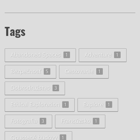
Tags
Abandoned Spaces
Adventure
1
1
Bezpečnosť
Cestovanie
5
1
Dobrodružstvo
3
Ethical Exploration
Explore
1
1
Fotografia
Francúzsko
3
1
Opustené budovy
1