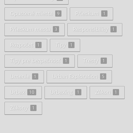
Opustené miesta
Prieskum
9
1
Prieskum mesta
Responsibility
3
1
Rozpočet
Tipy
1
1
Tipy pre bezpečnosť
Tresty
1
1
Umenie
Urban Exploration
1
5
Urbex
Urbexing
Zákon
10
1
1
Zákony
1