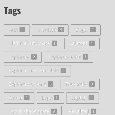
Tags
Artă
Aventură
Buget
1
4
1
Clădiri abandonate
Călătorii
1
1
Explorare
Explorare etică
2
1
Explorare responsabilă
1
Explorare urbană
Fotografie
8
3
Franța
Lege
Legități
1
1
1
Locuri abandonate
Penalități
9
1