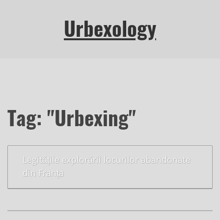
Urbexology
Tag: "Urbexing"
Legitățile explorării locurilor abandonate
din Franța