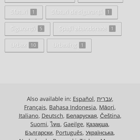
Sfaturi
Sfaturi de siguranță
1
1
Siguranță
Spații abandonate
5
1
Urbex
Urbexing
10
1
Also available in:
Español
,
עברית
,
Français
,
Bahasa Indonesia
,
Māori
,
Italiano
,
Deutsch
,
Беларуская
,
Čeština
,
Suomi
,
ไทย
,
Gaeilge
,
Қазақша
,
Български
,
Português
,
Українська
,