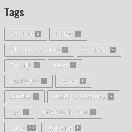
Tags
Avontuur
Budget
4
1
Ethische verkenning
Fotografie
1
3
Frankrijk
Kunst
1
1
Legaliteiten
Reizen
1
1
Sancties
Stedelijke verkenning
1
7
Tips
Urban Exploration
1
1
Urbex
Urbexing
10
1