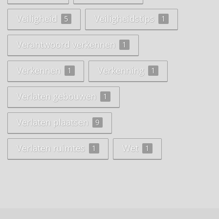
Veiligheid
Veiligheidstips
5
1
Verantwoord verkennen
1
Verkennen
Verkenning
1
1
Verlaten gebouwen
1
Verlaten plaatsen
9
Verlaten ruimtes
Wet
1
1