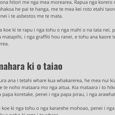
tona hitori me nga mea morearea. Rapua nga korero
ahakoa he pai te hanga, me te mea kei roto etahi tao
ei i te asbestos me te mata.
a koe ki te rapu i nga tohu o nga mahi o na tata nei, p
 matapihi, i nga graffiti hou ranei, e tohu ana kaore t
rea.
mahara ki o taiao
hura ana i tetahi whare kua whakarerea, he mea nui k
me te noho mataara mo nga aitua. Kia mataara i to hik
a papa koretake, penei i nga papa pirau, i nga arawhat
o koe ki nga tohu o nga kararehe mohoao, penei i nga
kua noho ki roto i te whare.