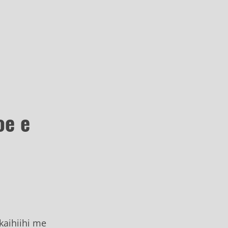
oe e
kaihiihi me