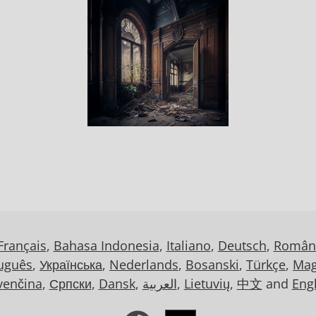
Français
,
Bahasa Indonesia
,
Italiano
,
Deutsch
,
Român
uguês
,
Українська
,
Nederlands
,
Bosanski
,
Türkçe
,
Mag
venčina
,
Српски
,
Dansk
,
العربية
,
Lietuvių
,
中文
and
Eng