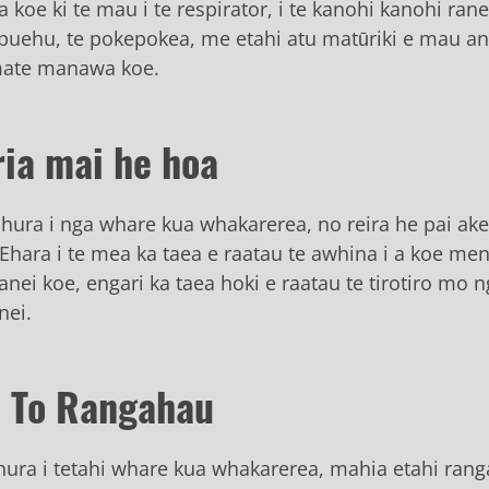
 koe ki te mau i te respirator, i te kanohi kanohi ranei 
 puehu, te pokepokea, me etahi atu matūriki e mau ana
mate manawa koe.
ria mai he hoa
uhura i nga whare kua whakarerea, no reira he pai ak
. Ehara i te mea ka taea e raatau te awhina i a koe me
ranei koe, engari ka taea hoki e raatau te tirotiro mo n
nei.
i To Rangahau
uhura i tetahi whare kua whakarerea, mahia etahi rang