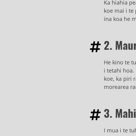
Ka hiahia pea
koe mai i te
ina koa he 
2. Mau
He kino te t
i tetahi hoa
koe, ka piri 
morearea ra
3. Mah
I mua i te t