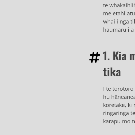
te whakaihii
me etahi atu
whai i nga t
haumaru i a 
1. Kia
tika
I te torotor
hu hāneanea,
koretake, ki
ringaringa te
karapu mo te