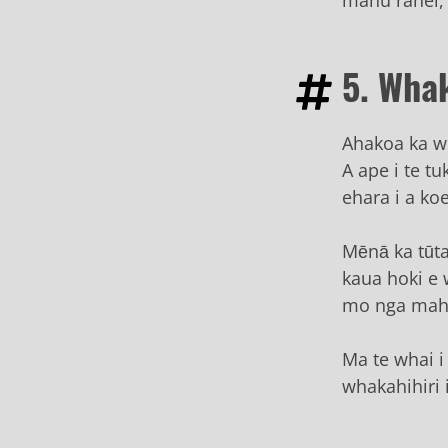
5. Wha
Ahakoa ka w
A ape i te t
ehara i a koe
Mēnā ka tūta
kaua hoki e 
mo nga mahi
Ma te whai i
whakahihiri 