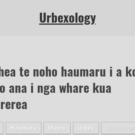
Urbexology
hea te noho haumaru i a k
ro ana i nga whare kua
rerea
Haumaru
Maere
Urbex
Aki hauma