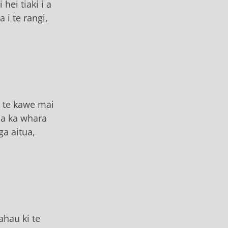
hei tiaki i a
 i te rangi,
e te kawe mai
na ka whara
ga aitua,
ahau ki te