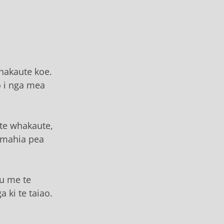
hakaute koe.
o i nga mea
 te whakaute,
kamahia pea
au me te
 ki te taiao.