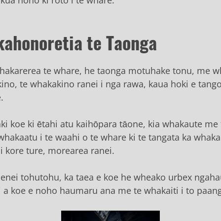
kahonoretia te Taonga
hakarerea te whare, he taonga motuhake tonu, me w
ukino, te whakakino ranei i nga rawa, kaua hoki e tang
.
ki koe ki ētahi atu kaihōpara tāone, kia whakaute me
whakaatu i te waahi o te whare ki te tangata ka wha
 kore ture, morearea ranei.
 enei tohutohu, ka taea e koe he wheako urbex ngah
i a koe e noho haumaru ana me te whakaiti i to paanga