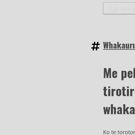
Nga whare
Whakauru 
Me pe
tiroti
whaka
Ko te toroto