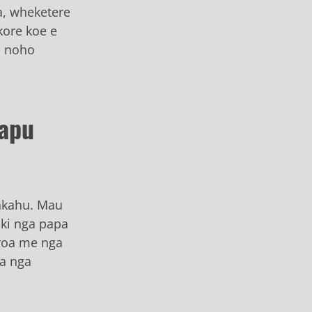
a, wheketere
kore koe e
ia noho
tapu
kakahu. Mau
 ki nga papa
 roa me nga
ua nga