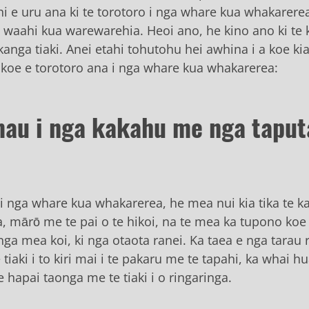
hi e uru ana ki te torotoro i nga whare kua whakarere
 waahi kua warewarehia. Heoi ano, he kino ano ki te 
ikanga tiaki. Anei etahi tohutohu hei awhina i a koe k
koe e torotoro ana i nga whare kua whakarerea:
 mau i nga kakahu me nga tapu
o i nga whare kua whakarerea, he mea nui kia tika te 
 mārō me te pai o te hikoi, na te mea ka tupono koe
 nga mea koi, ki nga otaota ranei. Ka taea e nga tarau
 tiaki i to kiri mai i te pakaru me te tapahi, ka whai h
 hapai taonga me te tiaki i o ringaringa.