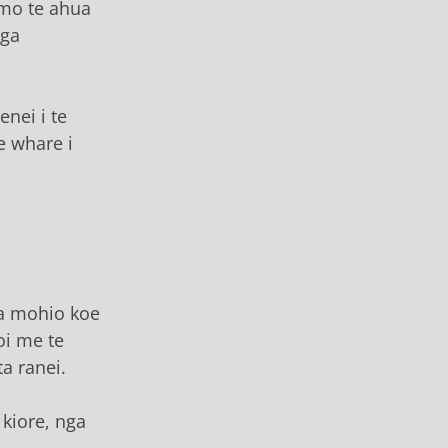
 mo te ahua
nga
enei i te
e whare i
ia mohio koe
oi me te
a ranei.
 kiore, nga