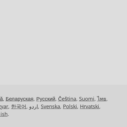
ă
,
Беларуская
,
Русский
,
Čeština
,
Suomi
,
ไทย
,
yar
,
한국어
,
اردو
,
Svenska
,
Polski
,
Hrvatski
,
lish
.