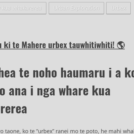
 kua whakarerea
Urban Exploration
Urbex
ki te Mahere urbex tauwhitiwhiti! 🌎
hea te noho haumaru i a k
ro ana i nga whare kua
rerea
ro taone, ko te “urbex” ranei mo te poto, he mahi wha