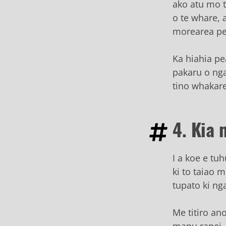
ako atu mo 
o te whare, 
morearea pen
Ka hiahia pe
pakaru o nga
tino whakare
4. Kia 
I a koe e tu
ki to taiao 
tupato ki ng
Me titiro an
manu ranei, 