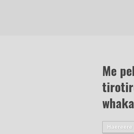
Me pe
tiroti
whaka
Haereere