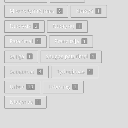
Miesto tyrinėjimas
Naršyti
8
1
Nuotykis
Nuotykių
3
1
Patarimai
Prancūzija
1
1
Sauga
Saugos patarimai
1
1
Saugumas
Tyrinėjimas
4
1
Urbex
Urbexing
10
1
Įstatymas
1