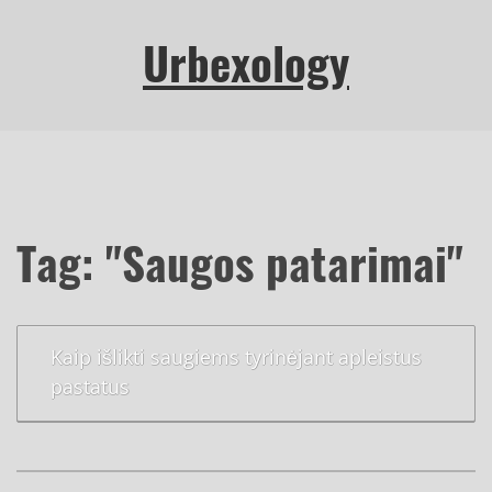
Urbexology
Tag: "Saugos patarimai"
Kaip išlikti saugiems tyrinėjant apleistus
pastatus