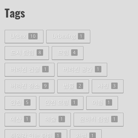
Tags
Urbex
Urbexing
10
1
도시 탐험
모험
8
4
버려진 건물
버려진 공간
1
1
버려진 장소
법률
사진
9
2
3
안전
안전 요령
여행
5
1
1
예산
예술
윤리적 탐험
1
1
1
책임감 있는 탐험
처벌
1
1