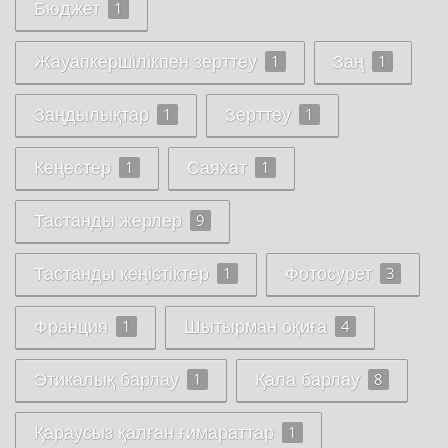
Бюджет
1
Жауапкершілікпен зерттеу
Заң
1
1
Заңдылықтар
Зерттеу
1
1
Кеңестер
Саяхат
1
1
Тастанды жерлер
9
Тастанды кеңістіктер
Фотосурет
1
3
Франция
Шытырман оқиға
1
4
Этикалық барлау
Қала барлау
1
8
Қараусыз қалған ғимараттар
1