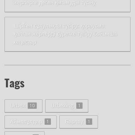
жерлерге деген қызығуды түсіну
Шіріген сұлулықты түсіру: қараусыз
қалған жерлерді суретке түсіру бойынша
кеңестер
Tags
Urbex
Urbexing
10
1
Айыппұлдар
Барлау
1
1