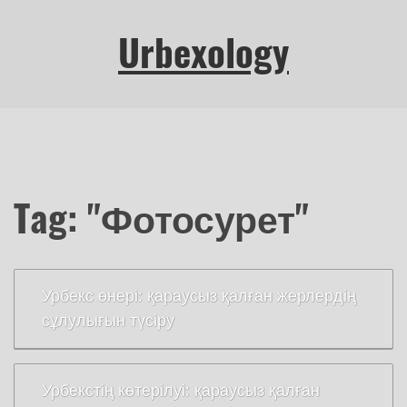
Urbexology
Tag: "Фотосурет"
Урбекс өнері: қараусыз қалған жерлердің
сұлулығын түсіру
Урбекстің көтерілуі: қараусыз қалған