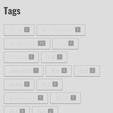
Tags
アート
アーベクシング
1
1
アーベックス
コツ
10
1
フランス
予算
1
1
倫理的探検
冒険
写真
1
4
3
合法性
安全
1
5
安全のヒント
廃ビル
1
1
廃墟
探検
9
2