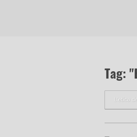
Tag: "
L'etica d