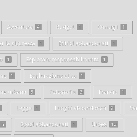
Avventura
Budget
Consigli
4
1
1
er la sicurezza
Edifici abbandonati
1
1
o
Esplorare responsabilmente
1
1
one
Esplorazione etica
1
1
one urbana
Fotografia
Francia
8
3
1
Legge
Luoghi abbandonati
Sa
1
1
9
Spazi abbandonati
Urbex
5
1
10