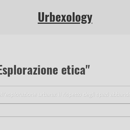
Urbexology
Esplorazione etica"
ell'esplorazione urbana: il rispetto degli spazi abband