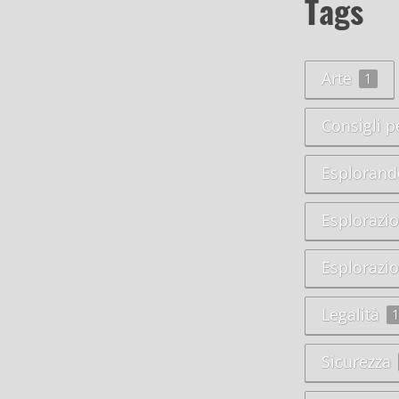
Tags
Arte
1
Consigli p
Esplorand
Esplorazi
Esplorazi
Legalità
Sicurezza