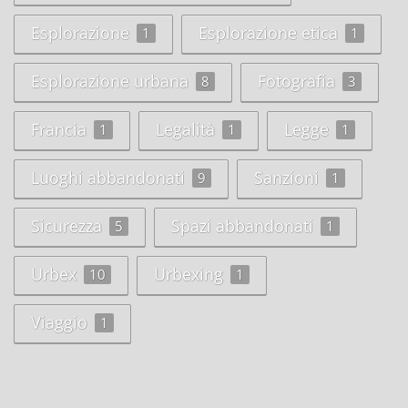
Esplorazione
Esplorazione etica
1
1
Esplorazione urbana
Fotografia
8
3
Francia
Legalità
Legge
1
1
1
Luoghi abbandonati
Sanzioni
9
1
Sicurezza
Spazi abbandonati
5
1
Urbex
Urbexing
10
1
Viaggio
1