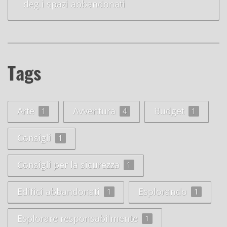
degli spazi abbandonati
Tags
Arte
Avventura
Budget
1
4
1
Consigli
1
Consigli per la sicurezza
1
Edifici abbandonati
Esplorando
1
1
Esplorare responsabilmente
1