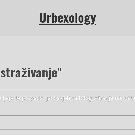
Urbexology
Istraživanje"
 ljepote propadanja: savjeti za fotografiranje napušt