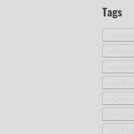
Tags
Abandoned
Etičko ist
Francuska
Napuštena
Odgovorno
Safety Tip
Urban Exp