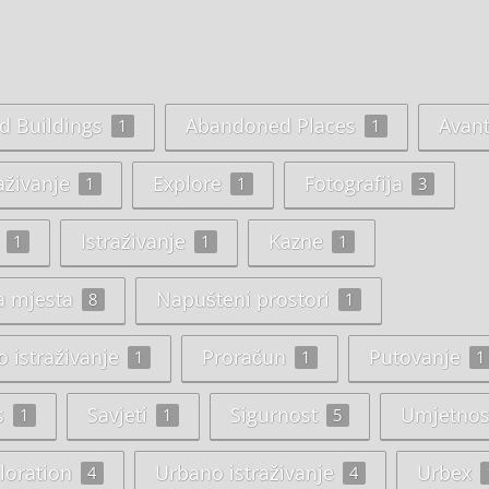
 Buildings
Abandoned Places
Avan
1
1
raživanje
Explore
Fotografija
1
1
3
Istraživanje
Kazne
1
1
1
 mjesta
Napušteni prostori
8
1
 istraživanje
Proračun
Putovanje
1
1
1
s
Savjeti
Sigurnost
Umjetnos
1
1
5
loration
Urbano istraživanje
Urbex
4
4