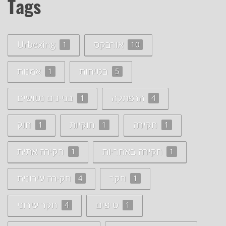
Tags
אורבקס
Urbexing
1
10
בטיחות
אמנות
1
5
הרפתקה
בניינים נטושים
1
4
חקירה
חוקיות
חוק
1
1
1
חקירה באחריות
חקירה אתית
1
1
חקר
חקירה עירונית
4
1
טיפים
חקר עירוני
4
1