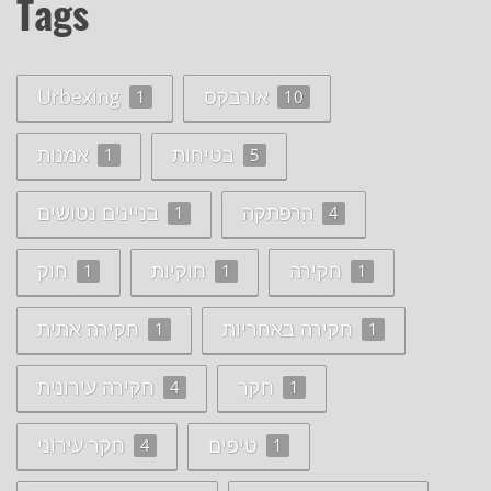
Tags
אורבקס
Urbexing
1
10
בטיחות
אמנות
1
5
הרפתקה
בניינים נטושים
1
4
חקירה
חוקיות
חוק
1
1
1
חקירה באחריות
חקירה אתית
1
1
חקר
חקירה עירונית
4
1
טיפים
חקר עירוני
4
1