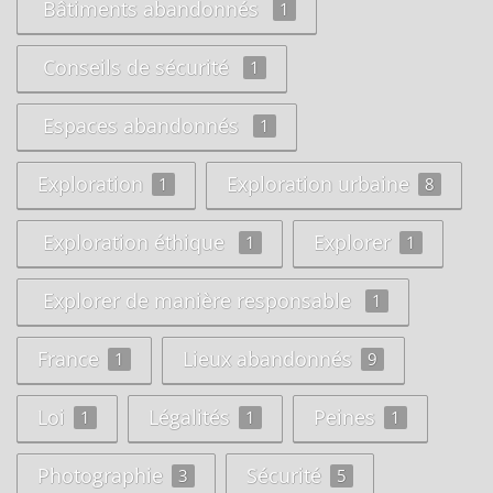
Bâtiments abandonnés
1
Conseils de sécurité
1
Espaces abandonnés
1
Exploration
Exploration urbaine
1
8
Exploration éthique
Explorer
1
1
Explorer de manière responsable
1
France
Lieux abandonnés
1
9
Loi
Légalités
Peines
1
1
1
Photographie
Sécurité
3
5