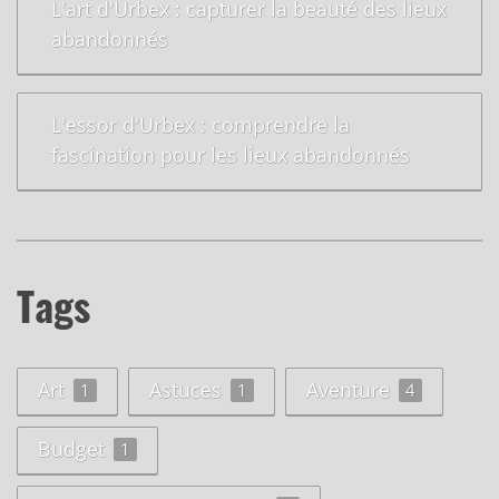
L'art d'Urbex : capturer la beauté des lieux
abandonnés
L'essor d'Urbex : comprendre la
fascination pour les lieux abandonnés
Tags
Art
Astuces
Aventure
1
1
4
Budget
1