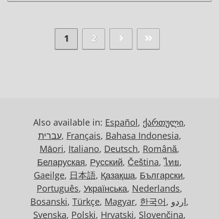
1
2
Also available in:
Español
,
ქართული
,
עברית
,
Français
,
Bahasa Indonesia
,
Māori
,
Italiano
,
Deutsch
,
Română
,
Беларуская
,
Русский
,
Čeština
,
ไทย
,
Gaeilge
,
日本語
,
Қазақша
,
Български
,
Português
,
Українська
,
Nederlands
,
Bosanski
,
Türkçe
,
Magyar
,
한국어
,
اردو
,
Svenska
,
Polski
,
Hrvatski
,
Slovenčina
,