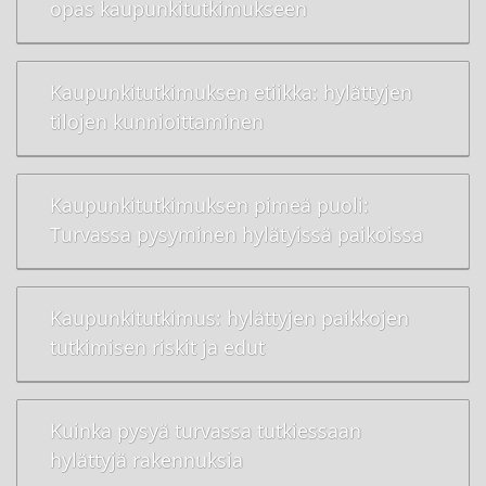
opas kaupunkitutkimukseen
Kaupunkitutkimuksen etiikka: hylättyjen
tilojen kunnioittaminen
Kaupunkitutkimuksen pimeä puoli:
Turvassa pysyminen hylätyissä paikoissa
Kaupunkitutkimus: hylättyjen paikkojen
tutkimisen riskit ja edut
Kuinka pysyä turvassa tutkiessaan
hylättyjä rakennuksia