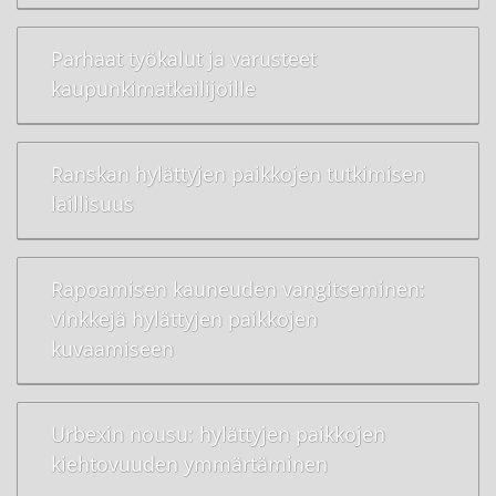
Parhaat työkalut ja varusteet
kaupunkimatkailijoille
Ranskan hylättyjen paikkojen tutkimisen
laillisuus
Rapoamisen kauneuden vangitseminen:
vinkkejä hylättyjen paikkojen
kuvaamiseen
Urbexin nousu: hylättyjen paikkojen
kiehtovuuden ymmärtäminen