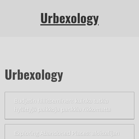
Urbexology
Urbexology
Budjetin hillitseminen: kuinka tutkia
hylättyjä paikkoja pankkia rikkomatta
Exploring Abandoned Places: aloittelijan