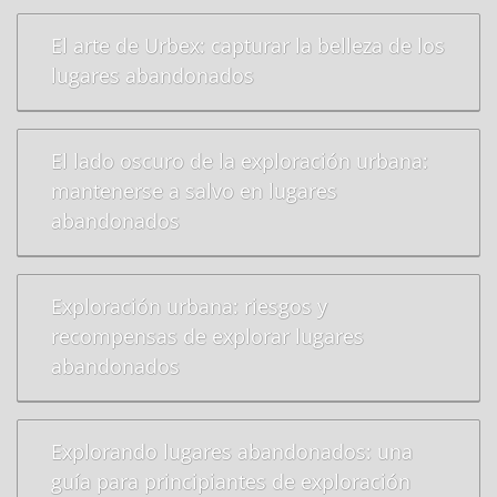
El arte de Urbex: capturar la belleza de los
lugares abandonados
El lado oscuro de la exploración urbana:
mantenerse a salvo en lugares
abandonados
Exploración urbana: riesgos y
recompensas de explorar lugares
abandonados
Explorando lugares abandonados: una
guía para principiantes de exploración