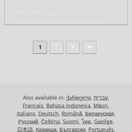
La legalidad de explorar lugares
abandonados en los Estados Unidos
1
2
Also available in:
ქართული
,
עברית
,
Français
,
Bahasa Indonesia
,
Māori
,
Italiano
,
Deutsch
,
Română
,
Беларуская
,
Русский
,
Čeština
,
Suomi
,
ไทย
,
Gaeilge
,
日本語
,
Қазақша
,
Български
,
Português
,