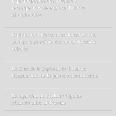
Exploración urbana: riesgos y
recompensas de explorar lugares
abandonados
Explorando lugares abandonados: una
guía para principiantes de exploración
urbana
La Ética de la Exploración Urbana:
Respetando los Espacios Abandonados
La legalidad de explorar lugares
abandonados en Francia