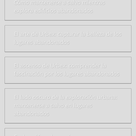
Cómo mantenerse a salvo mientras
explora edificios abandonados
El arte de Urbex: capturar la belleza de los
lugares abandonados
El ascenso de Urbex: comprender la
fascinación por los lugares abandonados
El lado oscuro de la exploración urbana:
mantenerse a salvo en lugares
abandonados