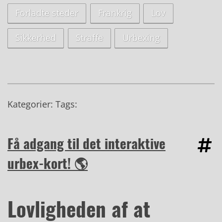
Forladte steder
Frankrig
Lov
Sikkerhed
Straffe
Urbexing
Kategorier: Tags:
Få adgang til det interaktive
urbex-kort! 🌎
Lovligheden af at