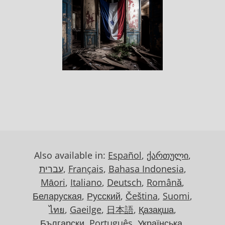
Also available in:
Español
,
ქართული
,
עברית
,
Français
,
Bahasa Indonesia
,
Māori
,
Italiano
,
Deutsch
,
Română
,
Беларуская
,
Русский
,
Čeština
,
Suomi
,
ไทย
,
Gaeilge
,
日本語
,
Қазақша
,
Български
,
Português
,
Українська
,