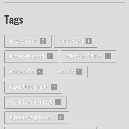
Tags
Bezpečnost
Cestování
5
1
Dobrodružství
Etický průzkum
4
1
Fotografie
Francie
3
1
Opuštěná místa
9
Opuštěné budovy
1
Opuštěné prostory
1