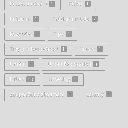
Prozkoumávání
Právo
1
1
Průzkum
Průzkum města
1
7
Rozpočet
Tipy
1
1
Tipy pro bezpečnost
Tresty
1
1
Umění
Urban Exploration
1
1
Urbex
Urbexing
10
1
Zodpovědné zkoumání
Zákony
1
1