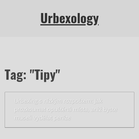
Urbexology
Tag: "Tipy"
Urbexing s nízkým rozpočtem: Jak
prozkoumat opuštěná místa, aniž byste
museli vydělat peníze