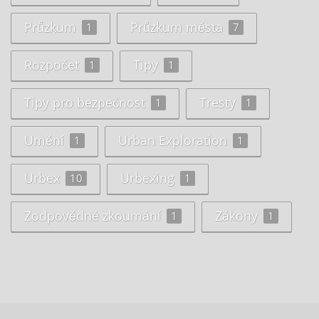
Průzkum
Průzkum města
1
7
Rozpočet
Tipy
1
1
Tipy pro bezpečnost
Tresty
1
1
Umění
Urban Exploration
1
1
Urbex
Urbexing
10
1
Zodpovědné zkoumání
Zákony
1
1