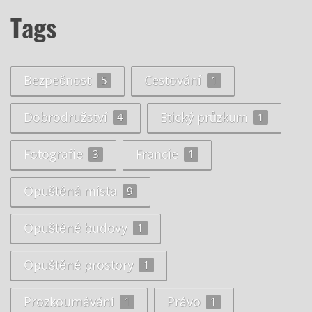
Tags
Bezpečnost
Cestování
5
1
Dobrodružství
Etický průzkum
4
1
Fotografie
Francie
3
1
Opuštěná místa
9
Opuštěné budovy
1
Opuštěné prostory
1
Prozkoumávání
Právo
1
1