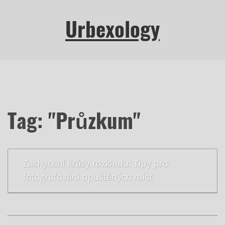
Urbexology
Tag: "Průzkum"
Zachycení krásy rozkladu: Tipy pro
fotografování opuštěných míst