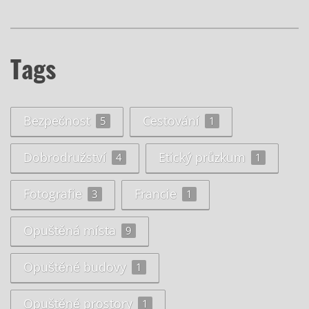
Tags
Bezpečnost
Cestování
5
1
Dobrodružství
Etický průzkum
4
1
Fotografie
Francie
3
1
Opuštěná místa
9
Opuštěné budovy
1
Opuštěné prostory
1