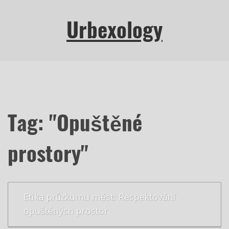
Urbexology
Tag: "Opuštěné
prostory"
Etika průzkumu měst: Respektování
opuštěných prostor