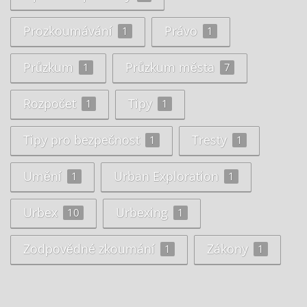
Prozkoumávání
Právo
1
1
Průzkum
Průzkum města
1
7
Rozpočet
Tipy
1
1
Tipy pro bezpečnost
Tresty
1
1
Umění
Urban Exploration
1
1
Urbex
Urbexing
10
1
Zodpovědné zkoumání
Zákony
1
1