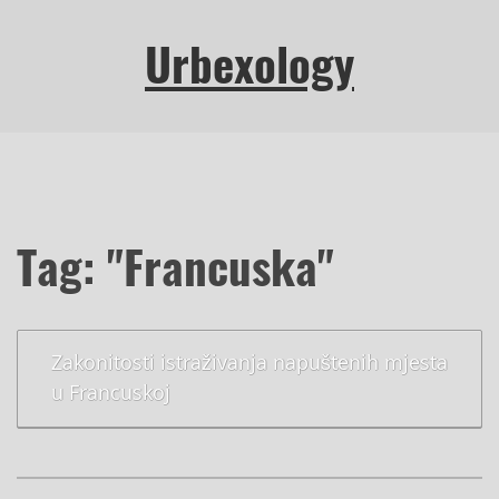
Urbexology
Tag: "Francuska"
Zakonitosti istraživanja napuštenih mjesta
u Francuskoj