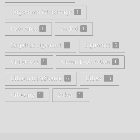
Odgovorno istraživanje
1
Putovanje
Savjeti
1
1
Savjeti za sigurnost
Sigurnost
1
5
Umjetnost
Urban Exploration
1
1
Urbano istraživanje
Urbex
6
10
Urbexing
Zakon
1
1