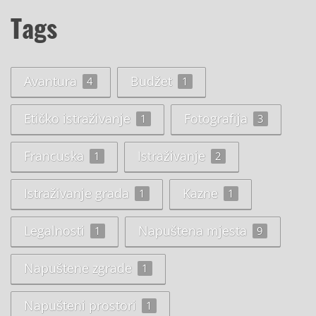
Tags
Avantura
Budžet
4
1
Etičko istraživanje
Fotografija
1
3
Francuska
Istraživanje
1
2
Istraživanje grada
Kazne
1
1
Legalnosti
Napuštena mjesta
1
9
Napuštene zgrade
1
Napušteni prostori
1