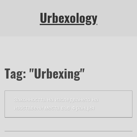
Urbexology
Tag: "Urbexing"
Законността на изследването на
изоставени места във Франция