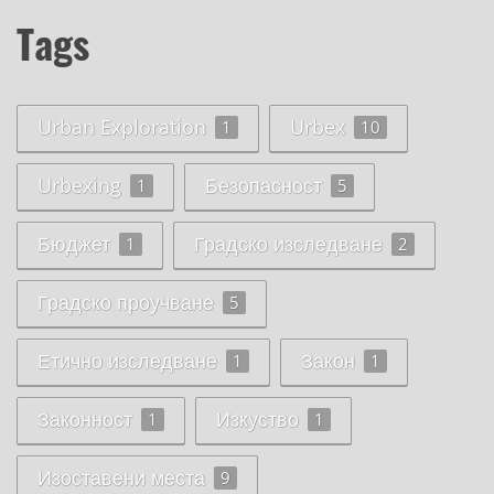
Tags
Urban Exploration
Urbex
1
10
Urbexing
Безопасност
1
5
Бюджет
Градско изследване
1
2
Градско проучване
5
Етично изследване
Закон
1
1
Законност
Изкуство
1
1
Изоставени места
9