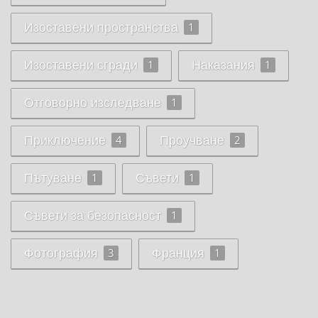
Изоставени пространства
1
Изоставени сгради
Наказания
1
1
Отговорно изследване
1
Приключение
Проучване
4
2
Пътуване
Съвети
1
1
Съвети за безопасност
1
Фотография
Франция
3
1