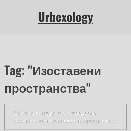
Urbexology
Tag: "Изоставени
пространства"
Етиката на градското изследване:
уважение към изоставените пространства