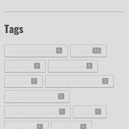
Tags
Urban Exploration
Urbex
1
10
Urbexing
Безопасност
1
5
Бюджет
Градско изследване
1
2
Градско проучване
5
Етично изследване
Закон
1
1
Законност
Изкуство
1
1