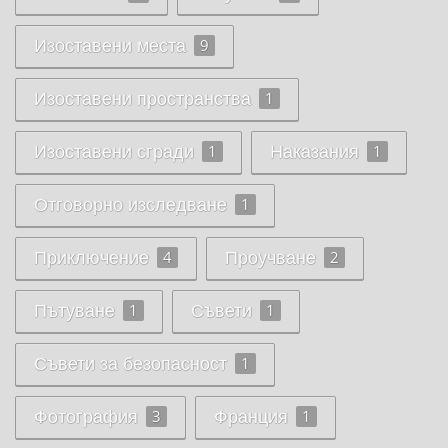
Изоставени места
9
Изоставени пространства
1
Изоставени сгради
Наказания
1
1
Отговорно изследване
1
Приключение
Проучване
4
2
Пътуване
Съвети
1
1
Съвети за безопасност
1
Фотография
Франция
3
1