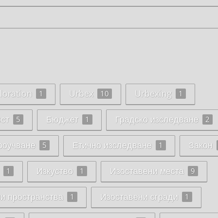
loration
Urbex
Urbexing
1
10
1
ст
Бюджет
Градско изследване
5
1
2
роучване
Етично изследване
Закон
5
1
Изкуство
Изоставени места
1
1
9
и пространства
Изоставени сгради
1
1