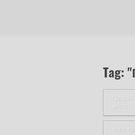
Tag: 
Градско 
места
Изкуство