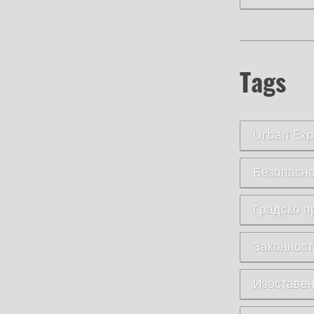
Tags
Urban Exp
Безопасно
Градско п
Законност
Изоставен