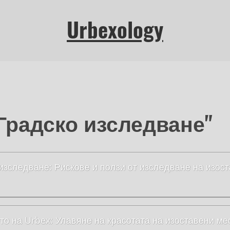
Urbexology
"Градско изследване"
изследване: Рискове и ползи от изследване на изос
то на Urbex: Улавяне на красотата на изоставени ме