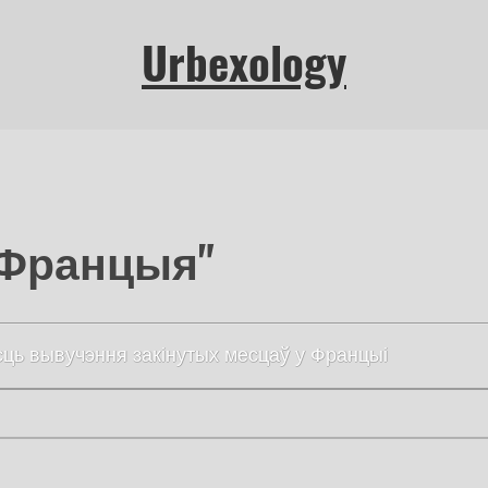
Urbexology
 "Францыя"
ць вывучэння закінутых месцаў у Францыі