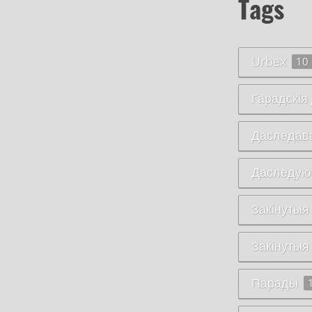
Tags
Urbex
10
Гарадскія
Даследав
Даследую
Закінутыя
Закінутыя
Парады