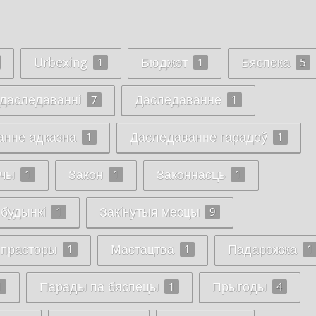
Urbexing
Бюджэт
Бяспека
1
1
5
 даследаванні
Даследаванне
7
1
анне адказна
Даследаванне гарадоў
1
1
чы
Закон
Законнасць
1
1
1
 будынкі
Закінутыя месцы
1
9
 прасторы
Мастацтва
Падарожжа
1
1
1
Парады па бяспецы
Прыгоды
1
1
4