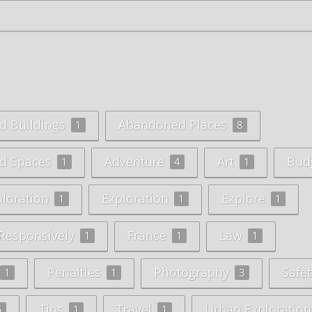
 Buildings
Abandoned Places
1
8
d Spaces
Adventure
Art
Bud
1
4
1
ploration
Exploration
Explore
1
1
1
 Responsively
France
Law
1
1
1
Penalties
Photography
Safet
1
1
3
Tips
Travel
Urban Exploration
5
1
1