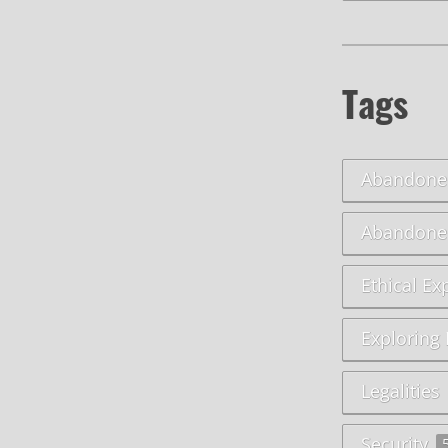
Tags
Abandoned
Abandone
Ethical Ex
Exploring
Legalities
Security