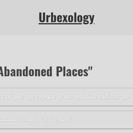
Urbexology
"Abandoned Places"
Urb على الميزانية: كيفية استكشاف الأماكن المهجورة دون كسر البنك
أفضل الأدوات والمعدات لمستكش